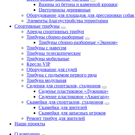
Вазоны из бетона и каменной крошки
Цветочницы деревянные
Оборудование для площадок для дрессировки собак
Элементы благоустройства территории
Спортивные трибуны
Аренда спортивных трибун
Трибуны сборно-разборные
Трибуны сборно-разборные «Эконом»
Трибуны с навесом
Трибуны телескопические
Трибуны мобильные
Кресло VIP
Оборудование для судей
Трибуна с подъемом первого ряда
Трибуна модульная
Сидения для спортзалов, стадионов
Сиденье пластиковое «Лужники»
Сидение пластиковое «Авангард»
Скамейки для спортзалов, стадионов
Скамейки для зрителей
Скамейки для запасных игроков
Ремонт трибун для зрителей
Наши проекты
О компании