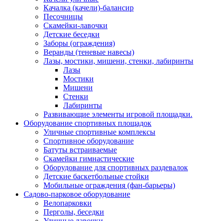
Качалка (качели)-балансир
Песочницы
Скамейки-лавочки
Детские беседки
Заборы (ограждения)
Веранды (теневые навесы)
Лазы, мостики, мишени, стенки, лабиринты
Лазы
Мостики
Мишени
Стенки
Лабиринты
Развивающие элементы игровой площадки.
Оборудование спортивных площадок
Уличные спортивные комплексы
Спортивное оборудование
Батуты встраиваемые
Скамейки гимнастические
Оборудование для спортивных раздевалок
Детские баскетбольные стойки
Мобильные ограждения (фан-барьеры)
Садово-парковое оборудование
Велопарковки
Перголы, беседки
Уличные лавочки