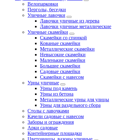
Велопарковки
Перголы, беседки
Уличные лавочки
Лавочки уличные из дерева
Лавочки уличные металлические
Уличные скамейки
Скамейки со спинкой
Кованые скамейки
Металлические скамейки
Невысокие скамейки
Маленькие скамейки
Большие скамейки
Садовые скамейки
Скамейки с навесом
Урны уличные
Урны под камень
Урны из бетона
Металлические урны для улицы
Урны для раздельного сбора
Столы с лавочками
Качели садовые с навесом
Заборы и ограждения
Арки садовые
Контейнерные площадки
Цветочницы, вазоны уличные