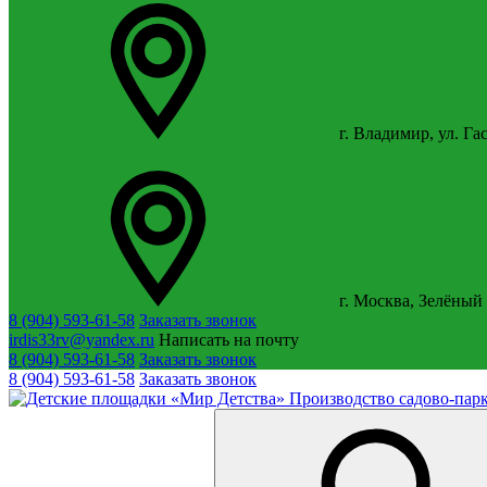
г. Владимир, ул. Га
г. Москва, Зелёный 
8 (904) 593-61-58
Заказать звонок
irdis33rv@yandex.ru
Написать на почту
8 (904) 593-61-58
Заказать звонок
8 (904) 593-61-58
Заказать звонок
Производство садово-парк