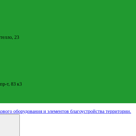
стелло, 23
пр-т, 83 к3
ового оборудования и элементов благоустройства территории.