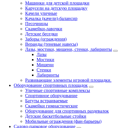
Машинки для детской площадки
Карусели на детскую площадку
Качели уличные
Качалка (качели)-балансир
Песочницы
Скамейки-лавочки
Детские беседки
Заборы (ограждения)
Веранды (теневые навесы)
Лазы, мостики, мишени, стенки, лабиринты
Лазы
Мостики
Мишени
Стенки
Лабиринты
Развивающие элементы игровой площадки.
Оборудование спортивных площадок
Уличные спортивные комплексы
Спортивное оборудование
Батуты встраиваемые
Скамейки гимнастические
Оборудование для спортивных раздевалок
Детские баскетбольные стойки
Мобильные ограждения (фан-барьеры)
Садово-парковое оборудование