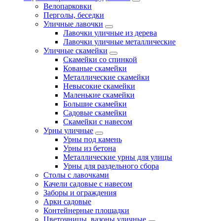
Велопарковки
Перголы, беседки
Уличные лавочки
Лавочки уличные из дерева
Лавочки уличные металлические
Уличные скамейки
Скамейки со спинкой
Кованые скамейки
Металлические скамейки
Невысокие скамейки
Маленькие скамейки
Большие скамейки
Садовые скамейки
Скамейки с навесом
Урны уличные
Урны под камень
Урны из бетона
Металлические урны для улицы
Урны для раздельного сбора
Столы с лавочками
Качели садовые с навесом
Заборы и ограждения
Арки садовые
Контейнерные площадки
Цветочницы, вазоны уличные