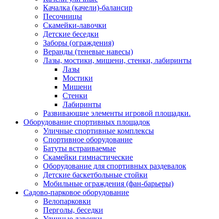
Качалка (качели)-балансир
Песочницы
Скамейки-лавочки
Детские беседки
Заборы (ограждения)
Веранды (теневые навесы)
Лазы, мостики, мишени, стенки, лабиринты
Лазы
Мостики
Мишени
Стенки
Лабиринты
Развивающие элементы игровой площадки.
Оборудование спортивных площадок
Уличные спортивные комплексы
Спортивное оборудование
Батуты встраиваемые
Скамейки гимнастические
Оборудование для спортивных раздевалок
Детские баскетбольные стойки
Мобильные ограждения (фан-барьеры)
Садово-парковое оборудование
Велопарковки
Перголы, беседки
Уличные лавочки