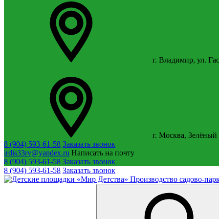
г. Владимир, ул. Га
г. Москва, Зелёный 
8 (904) 593-61-58
Заказать звонок
irdis33rv@yandex.ru
Написать на почту
8 (904) 593-61-58
Заказать звонок
8 (904) 593-61-58
Заказать звонок
Производство садово-парк