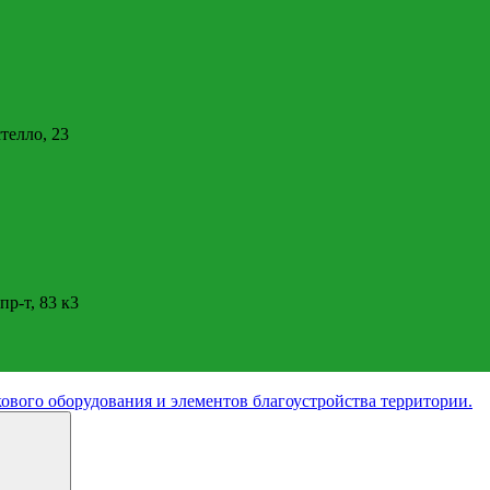
стелло, 23
пр-т, 83 к3
ового оборудования и элементов благоустройства территории.