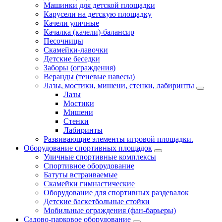
Машинки для детской площадки
Карусели на детскую площадку
Качели уличные
Качалка (качели)-балансир
Песочницы
Скамейки-лавочки
Детские беседки
Заборы (ограждения)
Веранды (теневые навесы)
Лазы, мостики, мишени, стенки, лабиринты
Лазы
Мостики
Мишени
Стенки
Лабиринты
Развивающие элементы игровой площадки.
Оборудование спортивных площадок
Уличные спортивные комплексы
Спортивное оборудование
Батуты встраиваемые
Скамейки гимнастические
Оборудование для спортивных раздевалок
Детские баскетбольные стойки
Мобильные ограждения (фан-барьеры)
Садово-парковое оборудование