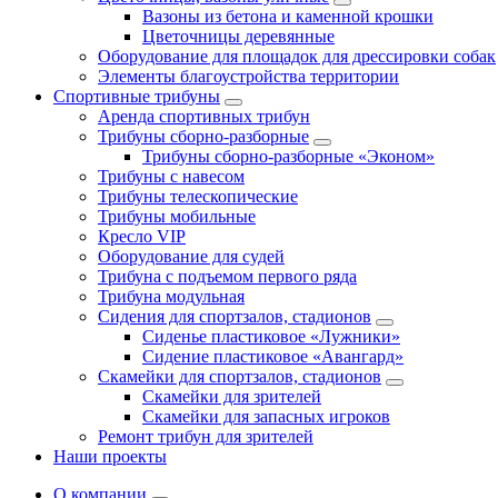
Вазоны из бетона и каменной крошки
Цветочницы деревянные
Оборудование для площадок для дрессировки собак
Элементы благоустройства территории
Спортивные трибуны
Аренда спортивных трибун
Трибуны сборно-разборные
Трибуны сборно-разборные «Эконом»
Трибуны с навесом
Трибуны телескопические
Трибуны мобильные
Кресло VIP
Оборудование для судей
Трибуна с подъемом первого ряда
Трибуна модульная
Сидения для спортзалов, стадионов
Сиденье пластиковое «Лужники»
Сидение пластиковое «Авангард»
Скамейки для спортзалов, стадионов
Скамейки для зрителей
Скамейки для запасных игроков
Ремонт трибун для зрителей
Наши проекты
О компании