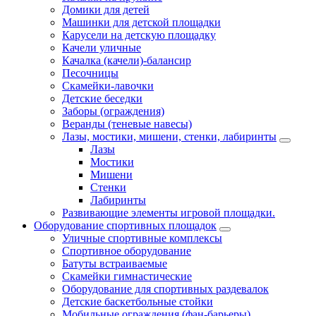
Домики для детей
Машинки для детской площадки
Карусели на детскую площадку
Качели уличные
Качалка (качели)-балансир
Песочницы
Скамейки-лавочки
Детские беседки
Заборы (ограждения)
Веранды (теневые навесы)
Лазы, мостики, мишени, стенки, лабиринты
Лазы
Мостики
Мишени
Стенки
Лабиринты
Развивающие элементы игровой площадки.
Оборудование спортивных площадок
Уличные спортивные комплексы
Спортивное оборудование
Батуты встраиваемые
Скамейки гимнастические
Оборудование для спортивных раздевалок
Детские баскетбольные стойки
Мобильные ограждения (фан-барьеры)