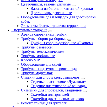
Цветочницы, вазоны уличные
Вазоны из бетона и каменной крошки
Цветочницы деревянные
Оборудование для площадок для дрессировки
собак
Элементы благоустройства территории
Спортивные трибуны
Аренда спортивных трибун
Трибуны сборно-разборные
Трибуны сборно-разборные «Эконом»
Трибуны с навесом
Трибуны телескопические
Трибуны мобильные
Кресло VIP
Оборудование для судей
Трибуна с подъемом первого ряда
Трибуна модульная
Сидения для спортзалов, стадионов
Сиденье пластиковое «Лужники»
Сидение пластиковое «Авангард»
Скамейки для спортзалов, стадионов
Скамейки для зрителей
Скамейки для запасных игроков
Ремонт трибун для зрителей