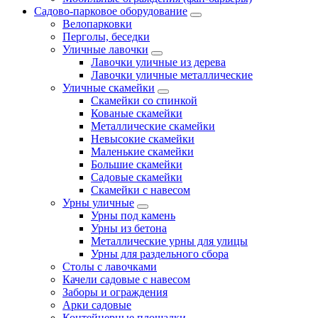
Садово-парковое оборудование
Велопарковки
Перголы, беседки
Уличные лавочки
Лавочки уличные из дерева
Лавочки уличные металлические
Уличные скамейки
Скамейки со спинкой
Кованые скамейки
Металлические скамейки
Невысокие скамейки
Маленькие скамейки
Большие скамейки
Садовые скамейки
Скамейки с навесом
Урны уличные
Урны под камень
Урны из бетона
Металлические урны для улицы
Урны для раздельного сбора
Столы с лавочками
Качели садовые с навесом
Заборы и ограждения
Арки садовые
Контейнерные площадки