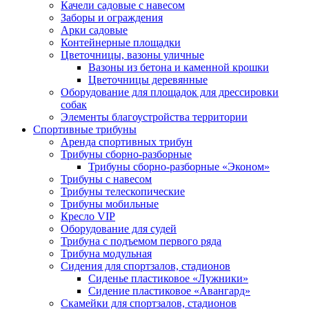
Качели садовые с навесом
Заборы и ограждения
Арки садовые
Контейнерные площадки
Цветочницы, вазоны уличные
Вазоны из бетона и каменной крошки
Цветочницы деревянные
Оборудование для площадок для дрессировки
собак
Элементы благоустройства территории
Спортивные трибуны
Аренда спортивных трибун
Трибуны сборно-разборные
Трибуны сборно-разборные «Эконом»
Трибуны с навесом
Трибуны телескопические
Трибуны мобильные
Кресло VIP
Оборудование для судей
Трибуна с подъемом первого ряда
Трибуна модульная
Сидения для спортзалов, стадионов
Сиденье пластиковое «Лужники»
Сидение пластиковое «Авангард»
Скамейки для спортзалов, стадионов