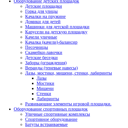
Оборудование детских площадок
Детские площадки
Горка для улицы
Качалки на пружине
Домики для детей
Машинки для детской площадки
Карусели на детскую площадку
Качели уличные
Качалка (качели)-балансир
Песочницы
Скамейки-лавочки
Детские беседки
Заборы (ограждения)
Веранды (теневые навесы)
Лазы, мостики, мишени, стенки, лабиринты
Лазы
Мостики
Мишени
Стенки
Лабиринты
Развивающие элементы игровой площадки.
Оборудование спортивных площадок
Уличные спортивные комплексы
Спортивное оборудование
Батуты встраиваемые