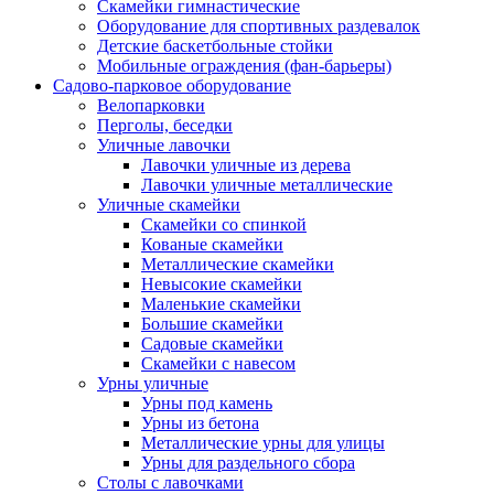
Скамейки гимнастические
Оборудование для спортивных раздевалок
Детские баскетбольные стойки
Мобильные ограждения (фан-барьеры)
Садово-парковое оборудование
Велопарковки
Перголы, беседки
Уличные лавочки
Лавочки уличные из дерева
Лавочки уличные металлические
Уличные скамейки
Скамейки со спинкой
Кованые скамейки
Металлические скамейки
Невысокие скамейки
Маленькие скамейки
Большие скамейки
Садовые скамейки
Скамейки с навесом
Урны уличные
Урны под камень
Урны из бетона
Металлические урны для улицы
Урны для раздельного сбора
Столы с лавочками