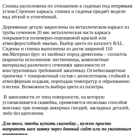
Спинка расположена по отношению к сиденью под непрямым
углом.Строение каркаса, спинки и сиденья придаёт модели
вид лёгкий и утончённый.
Деревянные детали закреплены на металлическом каркасе из
трубы сечением 20 мм. металлическая часть каркаса
покрывается полимерно-порошковой краской или
атмосферостойкой эмалью. Выбор цвета по каталогу RAL.
Сиденье и спинка выполнены из досок шириной 110
мм.Материал брус из хвойных пород древесины – сосна/ель
(варианты исполнения: лиственница, композитные
материалы) различного сечения(в зависимости от
конструктивных требований заказчика). Огнебиозащитные
пропитки + тонировочный состав с антисептиком, стойкий к
атмосферным осадкам, перепадам температур и образованию
плесени. Возможность выбора цвета из палитры.
В зависимости от типа поверхности, на которую
устанавливается скамейка, применяется несколько способов
монтажа: при помощи анкерных гвоздей, закладных деталей,
либо без крепления.
Для того, чтобы купить скамейку , нужно просто
направить нам заявку через данный сайт или по указанным
контактам.