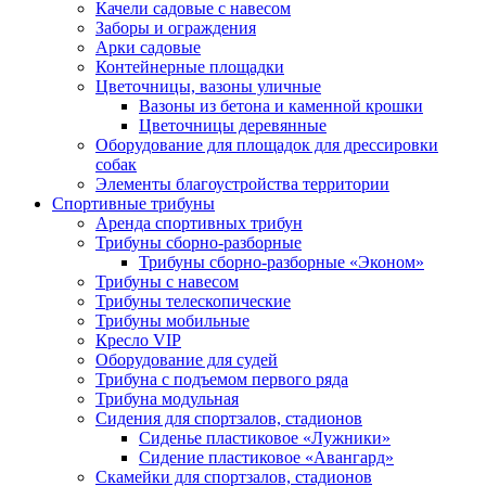
Качели садовые с навесом
Заборы и ограждения
Арки садовые
Контейнерные площадки
Цветочницы, вазоны уличные
Вазоны из бетона и каменной крошки
Цветочницы деревянные
Оборудование для площадок для дрессировки
собак
Элементы благоустройства территории
Спортивные трибуны
Аренда спортивных трибун
Трибуны сборно-разборные
Трибуны сборно-разборные «Эконом»
Трибуны с навесом
Трибуны телескопические
Трибуны мобильные
Кресло VIP
Оборудование для судей
Трибуна с подъемом первого ряда
Трибуна модульная
Сидения для спортзалов, стадионов
Сиденье пластиковое «Лужники»
Сидение пластиковое «Авангард»
Скамейки для спортзалов, стадионов