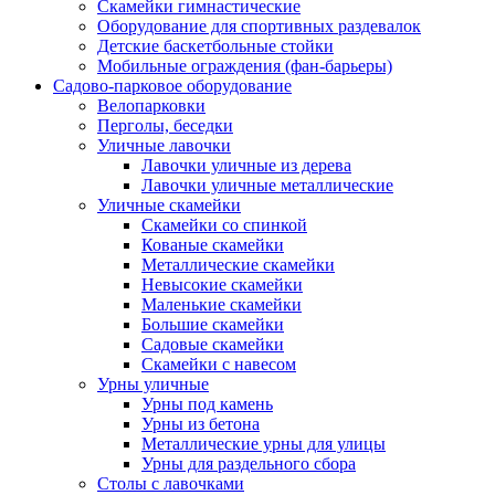
Скамейки гимнастические
Оборудование для спортивных раздевалок
Детские баскетбольные стойки
Мобильные ограждения (фан-барьеры)
Садово-парковое оборудование
Велопарковки
Перголы, беседки
Уличные лавочки
Лавочки уличные из дерева
Лавочки уличные металлические
Уличные скамейки
Скамейки со спинкой
Кованые скамейки
Металлические скамейки
Невысокие скамейки
Маленькие скамейки
Большие скамейки
Садовые скамейки
Скамейки с навесом
Урны уличные
Урны под камень
Урны из бетона
Металлические урны для улицы
Урны для раздельного сбора
Столы с лавочками