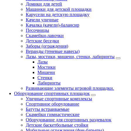
Домики для детей
Машинки для детской площадки
Карусели на детскую площадку
Качели уличные
Качалка (качели)-балансир
Песочницы
Скамейки-лавочки
Детские беседки
Заборы (ограждения)
Веранды (теневые навесы)
Лазы, мостики, мишени, стенки, лабиринты
Лазы
Мостики
Мишени
Стенки
Лабиринты
Развивающие элементы игровой площадки.
Оборудование спортивных площадок
Уличные спортивные комплексы
Спортивное оборудование
Батуты встраиваемые
Скамейки гимнастические
Оборудование для спортивных раздевалок
Детские баскетбольные стойки
Мобильные ограждения (фан-барьеры)