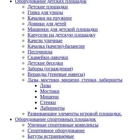
Оборудование детских площадок
Детские площадки
Горка для улицы
Качалки на пружине
Домики для детей
Машинки для детской площадки
Карусели на детскую площадку
Качели уличные
Качалка (качели)-балансир
Песочницы
Скамейки-лавочки
Детские беседки
Заборы (ограждения)
Веранды (теневые навесы)
Лазы, мостики, мишени, стенки, лабиринты
Лазы
Мостики
Мишени
Стенки
Лабиринты
Развивающие элементы игровой площадки.
Оборудование спортивных площадок
Уличные спортивные комплексы
Спортивное оборудование
Батуты встраиваемые