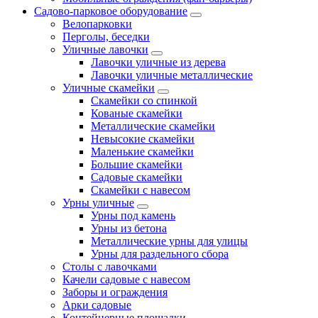
Садово-парковое оборудование
Велопарковки
Перголы, беседки
Уличные лавочки
Лавочки уличные из дерева
Лавочки уличные металлические
Уличные скамейки
Скамейки со спинкой
Кованые скамейки
Металлические скамейки
Невысокие скамейки
Маленькие скамейки
Большие скамейки
Садовые скамейки
Скамейки с навесом
Урны уличные
Урны под камень
Урны из бетона
Металлические урны для улицы
Урны для раздельного сбора
Столы с лавочками
Качели садовые с навесом
Заборы и ограждения
Арки садовые
Контейнерные площадки