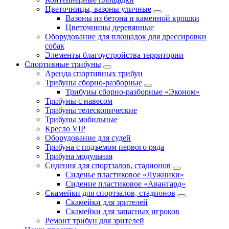
Цветочницы, вазоны уличные
Вазоны из бетона и каменной крошки
Цветочницы деревянные
Оборудование для площадок для дрессировки
собак
Элементы благоустройства территории
Спортивные трибуны
Аренда спортивных трибун
Трибуны сборно-разборные
Трибуны сборно-разборные «Эконом»
Трибуны с навесом
Трибуны телескопические
Трибуны мобильные
Кресло VIP
Оборудование для судей
Трибуна с подъемом первого ряда
Трибуна модульная
Сидения для спортзалов, стадионов
Сиденье пластиковое «Лужники»
Сидение пластиковое «Авангард»
Скамейки для спортзалов, стадионов
Скамейки для зрителей
Скамейки для запасных игроков
Ремонт трибун для зрителей