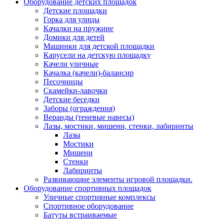
Оборудование детских площадок
Детские площадки
Горка для улицы
Качалки на пружине
Домики для детей
Машинки для детской площадки
Карусели на детскую площадку
Качели уличные
Качалка (качели)-балансир
Песочницы
Скамейки-лавочки
Детские беседки
Заборы (ограждения)
Веранды (теневые навесы)
Лазы, мостики, мишени, стенки, лабиринты
Лазы
Мостики
Мишени
Стенки
Лабиринты
Развивающие элементы игровой площадки.
Оборудование спортивных площадок
Уличные спортивные комплексы
Спортивное оборудование
Батуты встраиваемые