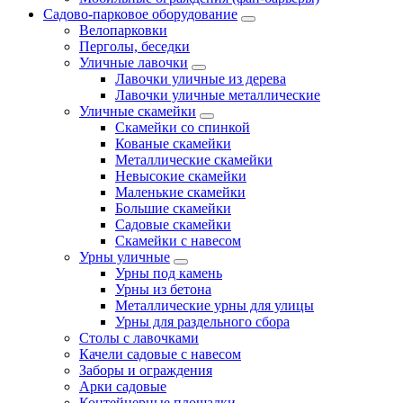
Садово-парковое оборудование
Велопарковки
Перголы, беседки
Уличные лавочки
Лавочки уличные из дерева
Лавочки уличные металлические
Уличные скамейки
Скамейки со спинкой
Кованые скамейки
Металлические скамейки
Невысокие скамейки
Маленькие скамейки
Большие скамейки
Садовые скамейки
Скамейки с навесом
Урны уличные
Урны под камень
Урны из бетона
Металлические урны для улицы
Урны для раздельного сбора
Столы с лавочками
Качели садовые с навесом
Заборы и ограждения
Арки садовые
Контейнерные площадки