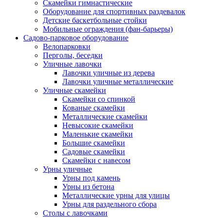
Скамейки гимнастические
Оборудование для спортивных раздевалок
Детские баскетбольные стойки
Мобильные ограждения (фан-барьеры)
Садово-парковое оборудование
Велопарковки
Перголы, беседки
Уличные лавочки
Лавочки уличные из дерева
Лавочки уличные металлические
Уличные скамейки
Скамейки со спинкой
Кованые скамейки
Металлические скамейки
Невысокие скамейки
Маленькие скамейки
Большие скамейки
Садовые скамейки
Скамейки с навесом
Урны уличные
Урны под камень
Урны из бетона
Металлические урны для улицы
Урны для раздельного сбора
Столы с лавочками