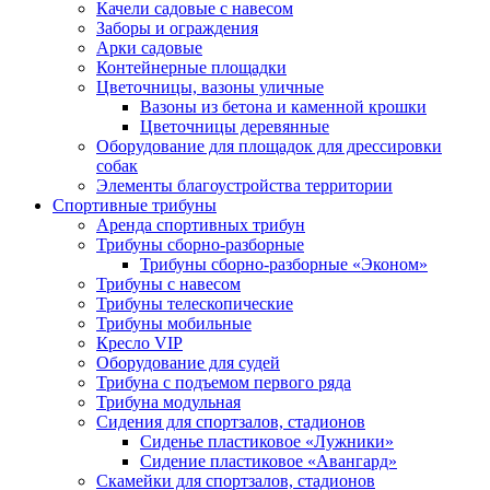
Качели садовые с навесом
Заборы и ограждения
Арки садовые
Контейнерные площадки
Цветочницы, вазоны уличные
Вазоны из бетона и каменной крошки
Цветочницы деревянные
Оборудование для площадок для дрессировки
собак
Элементы благоустройства территории
Спортивные трибуны
Аренда спортивных трибун
Трибуны сборно-разборные
Трибуны сборно-разборные «Эконом»
Трибуны с навесом
Трибуны телескопические
Трибуны мобильные
Кресло VIP
Оборудование для судей
Трибуна с подъемом первого ряда
Трибуна модульная
Сидения для спортзалов, стадионов
Сиденье пластиковое «Лужники»
Сидение пластиковое «Авангард»
Скамейки для спортзалов, стадионов