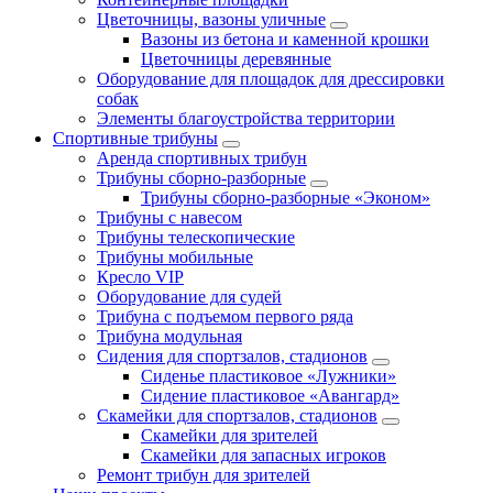
Цветочницы, вазоны уличные
Вазоны из бетона и каменной крошки
Цветочницы деревянные
Оборудование для площадок для дрессировки
собак
Элементы благоустройства территории
Спортивные трибуны
Аренда спортивных трибун
Трибуны сборно-разборные
Трибуны сборно-разборные «Эконом»
Трибуны с навесом
Трибуны телескопические
Трибуны мобильные
Кресло VIP
Оборудование для судей
Трибуна с подъемом первого ряда
Трибуна модульная
Сидения для спортзалов, стадионов
Сиденье пластиковое «Лужники»
Сидение пластиковое «Авангард»
Скамейки для спортзалов, стадионов
Скамейки для зрителей
Скамейки для запасных игроков
Ремонт трибун для зрителей