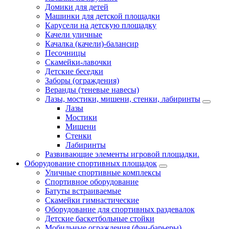
Домики для детей
Машинки для детской площадки
Карусели на детскую площадку
Качели уличные
Качалка (качели)-балансир
Песочницы
Скамейки-лавочки
Детские беседки
Заборы (ограждения)
Веранды (теневые навесы)
Лазы, мостики, мишени, стенки, лабиринты
Лазы
Мостики
Мишени
Стенки
Лабиринты
Развивающие элементы игровой площадки.
Оборудование спортивных площадок
Уличные спортивные комплексы
Спортивное оборудование
Батуты встраиваемые
Скамейки гимнастические
Оборудование для спортивных раздевалок
Детские баскетбольные стойки
Мобильные ограждения (фан-барьеры)