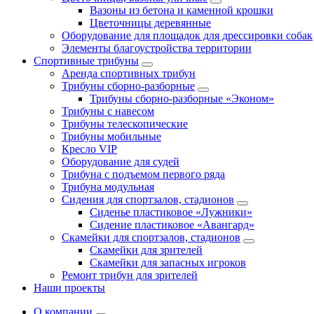
Вазоны из бетона и каменной крошки
Цветочницы деревянные
Оборудование для площадок для дрессировки собак
Элементы благоустройства территории
Спортивные трибуны
Аренда спортивных трибун
Трибуны сборно-разборные
Трибуны сборно-разборные «Эконом»
Трибуны с навесом
Трибуны телескопические
Трибуны мобильные
Кресло VIP
Оборудование для судей
Трибуна с подъемом первого ряда
Трибуна модульная
Сидения для спортзалов, стадионов
Сиденье пластиковое «Лужники»
Сидение пластиковое «Авангард»
Скамейки для спортзалов, стадионов
Скамейки для зрителей
Скамейки для запасных игроков
Ремонт трибун для зрителей
Наши проекты
О компании