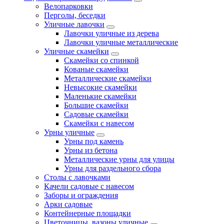
Велопарковки
Перголы, беседки
Уличные лавочки
Лавочки уличные из дерева
Лавочки уличные металлические
Уличные скамейки
Скамейки со спинкой
Кованые скамейки
Металлические скамейки
Невысокие скамейки
Маленькие скамейки
Большие скамейки
Садовые скамейки
Скамейки с навесом
Урны уличные
Урны под камень
Урны из бетона
Металлические урны для улицы
Урны для раздельного сбора
Столы с лавочками
Качели садовые с навесом
Заборы и ограждения
Арки садовые
Контейнерные площадки
Цветочницы, вазоны уличные