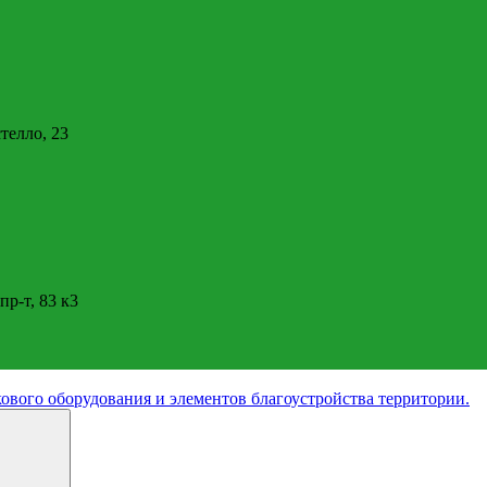
стелло, 23
пр-т, 83 к3
ового оборудования и элементов благоустройства территории.