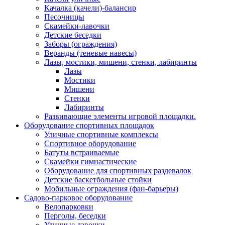
Качалка (качели)-балансир
Песочницы
Скамейки-лавочки
Детские беседки
Заборы (ограждения)
Веранды (теневые навесы)
Лазы, мостики, мишени, стенки, лабиринты
Лазы
Мостики
Мишени
Стенки
Лабиринты
Развивающие элементы игровой площадки.
Оборудование спортивных площадок
Уличные спортивные комплексы
Спортивное оборудование
Батуты встраиваемые
Скамейки гимнастические
Оборудование для спортивных раздевалок
Детские баскетбольные стойки
Мобильные ограждения (фан-барьеры)
Садово-парковое оборудование
Велопарковки
Перголы, беседки
Уличные лавочки