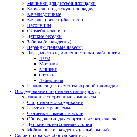
Машинки для детской площадки
Карусели на детскую площадку
Качели уличные
Качалка (качели)-балансир
Песочницы
Скамейки-лавочки
Детские беседки
Заборы (ограждения)
Веранды (теневые навесы)
Лазы, мостики, мишени, стенки, лабиринты
Лазы
Мостики
Мишени
Стенки
Лабиринты
Развивающие элементы игровой площадки.
Оборудование спортивных площадок
Уличные спортивные комплексы
Спортивное оборудование
Батуты встраиваемые
Скамейки гимнастические
Оборудование для спортивных раздевалок
Детские баскетбольные стойки
Мобильные ограждения (фан-барьеры)
Садово-парковое оборудование