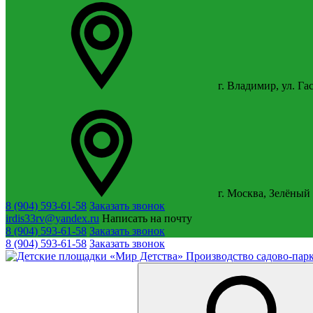
г. Владимир, ул. Га
г. Москва, Зелёный 
8 (904) 593-61-58
Заказать звонок
irdis33rv@yandex.ru
Написать на почту
8 (904) 593-61-58
Заказать звонок
8 (904) 593-61-58
Заказать звонок
Производство садово-парк