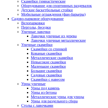
Скамейки гимнастические
Оборудование для спортивных раздевалок
Детские баскетбольные стойки
Мобильные ограждения (фан-барьеры)
Садово-парковое оборудование
Велопарковки
Перголы, беседки
Уличные лавочки
Лавочки уличные из дерева
Лавочки уличные металлические
Уличные скамейки
Скамейки со спинкой
Кованые скамейки
Металлические скамейки
Невысокие скамейки
Маленькие скамейки
Большие скамейки
Садовые скамейки
Скамейки с навесом
Урны уличные
Урны под камень
Урны из бетона
Металлические урны для улицы
Урны для раздельного сбора
Столы с лавочками