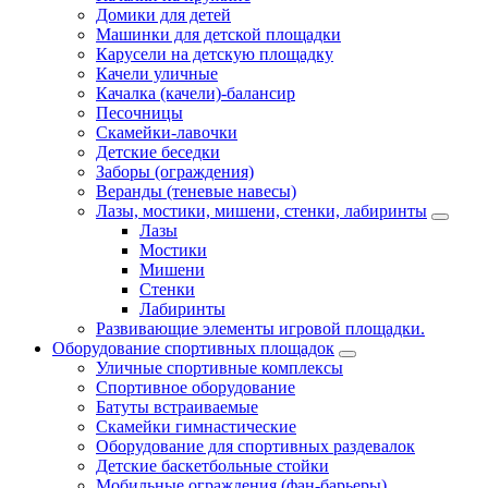
Домики для детей
Машинки для детской площадки
Карусели на детскую площадку
Качели уличные
Качалка (качели)-балансир
Песочницы
Скамейки-лавочки
Детские беседки
Заборы (ограждения)
Веранды (теневые навесы)
Лазы, мостики, мишени, стенки, лабиринты
Лазы
Мостики
Мишени
Стенки
Лабиринты
Развивающие элементы игровой площадки.
Оборудование спортивных площадок
Уличные спортивные комплексы
Спортивное оборудование
Батуты встраиваемые
Скамейки гимнастические
Оборудование для спортивных раздевалок
Детские баскетбольные стойки
Мобильные ограждения (фан-барьеры)