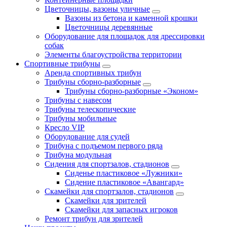
Цветочницы, вазоны уличные
Вазоны из бетона и каменной крошки
Цветочницы деревянные
Оборудование для площадок для дрессировки
собак
Элементы благоустройства территории
Спортивные трибуны
Аренда спортивных трибун
Трибуны сборно-разборные
Трибуны сборно-разборные «Эконом»
Трибуны с навесом
Трибуны телескопические
Трибуны мобильные
Кресло VIP
Оборудование для судей
Трибуна с подъемом первого ряда
Трибуна модульная
Сидения для спортзалов, стадионов
Сиденье пластиковое «Лужники»
Сидение пластиковое «Авангард»
Скамейки для спортзалов, стадионов
Скамейки для зрителей
Скамейки для запасных игроков
Ремонт трибун для зрителей