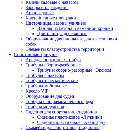
Качели садовые с навесом
Заборы и ограждения
Арки садовые
Контейнерные площадки
Цветочницы, вазоны уличные
Вазоны из бетона и каменной крошки
Цветочницы деревянные
Оборудование для площадок для дрессировки
собак
Элементы благоустройства территории
Спортивные трибуны
Аренда спортивных трибун
Трибуны сборно-разборные
Трибуны сборно-разборные «Эконом»
Трибуны с навесом
Трибуны телескопические
Трибуны мобильные
Кресло VIP
Оборудование для судей
Трибуна с подъемом первого ряда
Трибуна модульная
Сидения для спортзалов, стадионов
Сиденье пластиковое «Лужники»
Сидение пластиковое «Авангард»
Скамейки для спортзалов, стадионов