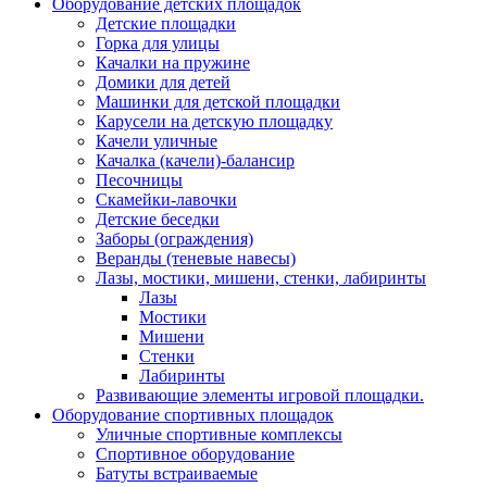
Оборудование детских площадок
Детские площадки
Горка для улицы
Качалки на пружине
Домики для детей
Машинки для детской площадки
Карусели на детскую площадку
Качели уличные
Качалка (качели)-балансир
Песочницы
Скамейки-лавочки
Детские беседки
Заборы (ограждения)
Веранды (теневые навесы)
Лазы, мостики, мишени, стенки, лабиринты
Лазы
Мостики
Мишени
Стенки
Лабиринты
Развивающие элементы игровой площадки.
Оборудование спортивных площадок
Уличные спортивные комплексы
Спортивное оборудование
Батуты встраиваемые