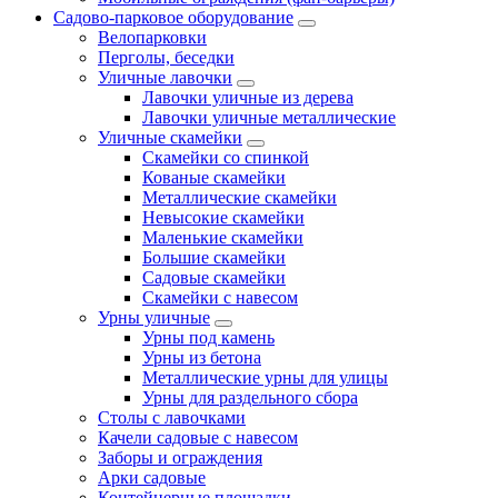
Садово-парковое оборудование
Велопарковки
Перголы, беседки
Уличные лавочки
Лавочки уличные из дерева
Лавочки уличные металлические
Уличные скамейки
Скамейки со спинкой
Кованые скамейки
Металлические скамейки
Невысокие скамейки
Маленькие скамейки
Большие скамейки
Садовые скамейки
Скамейки с навесом
Урны уличные
Урны под камень
Урны из бетона
Металлические урны для улицы
Урны для раздельного сбора
Столы с лавочками
Качели садовые с навесом
Заборы и ограждения
Арки садовые
Контейнерные площадки